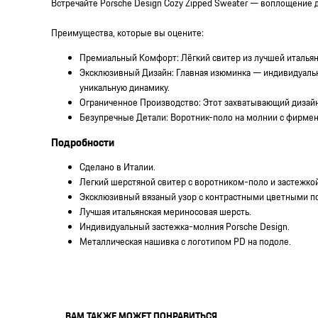
Встречайте Porsche Design Cozy Zipped Sweater — воплощение 
Преимущества, которые вы оцените:
Премиальный Комфорт: Лёгкий свитер из лучшей итальян
Эксклюзивный Дизайн: Главная изюминка — индивидуальн
уникальную динамику.
Ограниченное Производство: Этот захватывающий дизайн 
Безупречные Детали: Воротник-поло на молнии с фирмен
Подробности
Сделано в Италии.
Легкий шерстяной свитер с воротником-поло и застежко
Эксклюзивный вязаный узор с контрастными цветными п
Лучшая итальянская мериносовая шерсть.
Индивидуальный застежка-молния Porsche Design.
Металлическая нашивка с логотипом PD на подоле.
ВАМ ТАКЖЕ МОЖЕТ ПОНРАВИТЬСЯ