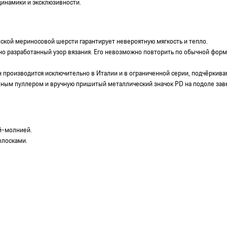
динамики и эксклюзивности.
ской мериносовой шерсти гарантирует невероятную мягкость и тепло.
о разработанный узор вязания. Его невозможно повторить по обычной форму
производится исключительно в Италии и в ограниченной серии, подчёркивая
ным пуллером и вручную пришитый металлический значок PD на подоле зав
й-молнией.
олосками.