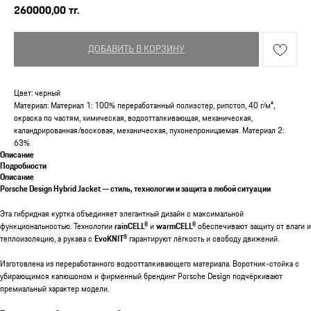
260000,00
тг.
ДОБАВИТЬ В КОРЗИНУ
Цвет: черный
Материал: Материал 1: 100% переработанный полиэстер, рипстоп, 40 г/м²,
окраска по частям, химическая, водоотталкивающая, механическая,
каландрированная/восковая, механическая, пухонепроницаемая. Материал 2:
63%
Описание
Подробности
Описание
Porsche Design Hybrid Jacket — стиль, технологии и защита в любой ситуации
Эта гибридная куртка объединяет элегантный дизайн с максимальной
функциональностью. Технологии
rainCELL®
и
warmCELL®
обеспечивают защиту от влаги и
теплоизоляцию, а рукава с
EvoKNIT®
гарантируют лёгкость и свободу движений.
Изготовлена из переработанного водоотталкивающего материала. Воротник-стойка с
убирающимся капюшоном и фирменный брендинг Porsche Design подчёркивают
премиальный характер модели.