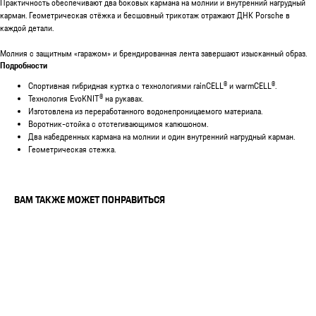
Практичность обеспечивают два боковых кармана на молнии и внутренний нагрудный
карман. Геометрическая стёжка и бесшовный трикотаж отражают ДНК Porsche в
каждой детали.
Молния с защитным «гаражом» и брендированная лента завершают изысканный образ.
Подробности
Спортивная гибридная куртка с технологиями rainCELL® и warmCELL®.
Технология EvoKNIT® на рукавах.
Изготовлена из переработанного водонепроницаемого материала.
Воротник-стойка с отстегивающимся капюшоном.
Два набедренных кармана на молнии и один внутренний нагрудный карман.
Геометрическая стежка.
ВАМ ТАКЖЕ МОЖЕТ ПОНРАВИТЬСЯ