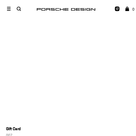
0
Gift Card
007