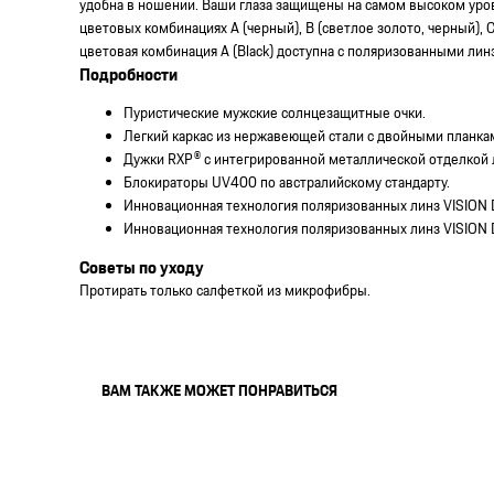
удобна в ношении. Ваши глаза защищены на самом высоком уро
цветовых комбинациях A (черный), B (светлое золото, черный), C
цветовая комбинация A (Black) доступна с поляризованными лин
Подробности
Пуристические мужские солнцезащитные очки.
Легкий каркас из нержавеющей стали с двойными планка
Дужки RXP® с интегрированной металлической отделкой 
Блокираторы UV400 по австралийскому стандарту.
Инновационная технология поляризованных линз VISION D
Инновационная технология поляризованных линз VISION D
Советы по уходу
Протирать только салфеткой из микрофибры.
ВАМ ТАКЖЕ МОЖЕТ ПОНРАВИТЬСЯ