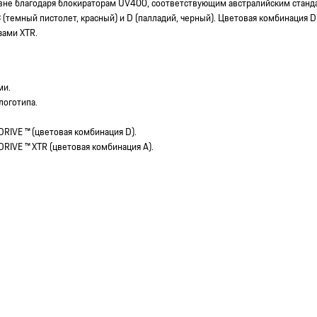
вне благодаря блокираторам UV400, соответствующим австралийским стандар
 (темный пистолет, красный) и D (палладий, черный). Цветовая комбинация D 
зами XTR.
ми.
логотипа.
RIVE ™ (цветовая комбинация D).
RIVE ™ XTR (цветовая комбинация A).