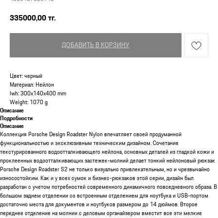
335000,00
тг.
ДОБАВИТЬ В КОРЗИНУ
Цвет: черный
Материал: Нейлон
lwh: 300x140x400 mm
Weight: 1070 g
Описание
Подробности
Описание
Коллекция Porsche Design Roadster Nylon впечатляет своей продуманной
функциональностью и эксклюзивным техническим дизайном. Сочетание
текстурированного водоотталкивающего нейлона, основных деталей из гладкой кожи и
проклеенных водоотталкивающих застежек-молний делает тонкий нейлоновый рюкзак
Porsche Design Roadster S2 не только визуально привлекательным, но и чрезвычайно
износостойким. Как и у всех сумок и бизнес-рюкзаков этой серии, дизайн был
разработан с учетом потребностей современного динамичного повседневного образа. В
большом заднем отделении со встроенным отделением для ноутбука и USB-портом
достаточно места для документов и ноутбуков размером до 14 дюймов. Второе
переднее отделение на молнии с деловым органайзером вместит все эти мелкие