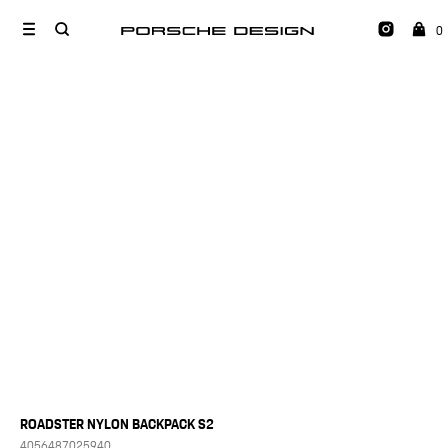
0
ROADSTER NYLON BACKPACK S2
4056487025940