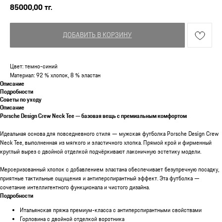
85000,00
тг.
ДОБАВИТЬ В КОРЗИНУ
Цвет: темно-синий
Материал: 92 % хлопок, 8 % эластан
Описание
Подробности
Советы по уходу
Описание
Porsche Design Crew Neck Tee — базовая вещь с премиальным комфортом
Идеальная основа для повседневного стиля — мужская футболка Porsche Design Crew
Neck Tee, выполненная из мягкого и эластичного хлопка. Прямой крой и фирменный
круглый вырез с двойной отделкой подчёркивают лаконичную эстетику модели.
Мерсеризованный хлопок с добавлением эластана обеспечивает безупречную посадку,
приятные тактильные ощущения и антиперспирантный эффект. Эта футболка —
сочетание интеллигентного функционала и чистого дизайна.
Подробности
Итальянская пряжа премиум-класса с антиперспирантными свойствами
Горловина с двойной отделкой воротника