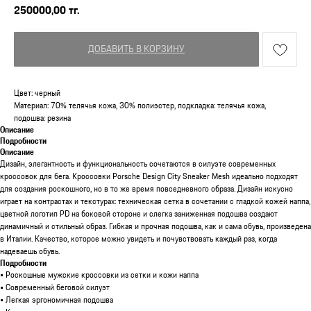
250000,00
тг.
ДОБАВИТЬ В КОРЗИНУ
Цвет: черный
Материал: 70% телячья кожа, 30% полиэстер, подкладка: телячья кожа,
подошва: резина
Описание
Подробности
Описание
Дизайн, элегантность и функциональность сочетаются в силуэте современных
кроссовок для бега. Кроссовки Porsche Design City Sneaker Mesh идеально подходят
для создания роскошного, но в то же время повседневного образа. Дизайн искусно
играет на контрастах и текстурах: техническая сетка в сочетании с гладкой кожей наппа,
цветной логотип PD на боковой стороне и слегка заниженная подошва создают
динамичный и стильный образ. Гибкая и прочная подошва, как и сама обувь, произведена
в Италии. Качество, которое можно увидеть и почувствовать каждый раз, когда
надеваешь обувь.
Подробности
• Роскошные мужские кроссовки из сетки и кожи наппа
• Современный беговой силуэт
• Легкая эргономичная подошва