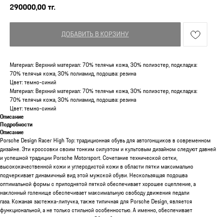
290000,00
тг.
ДОБАВИТЬ В КОРЗИНУ
Материал: Верхний материал: 70% телячья кожа, 30% полиэстер, подкладка:
70% телячья кожа, 30% полиамид, подошва: резина
Цвет: темно-синий
Материал: Верхний материал: 70% телячья кожа, 30% полиэстер, подкладка:
70% телячья кожа, 30% полиамид, подошва: резина
Цвет: темно-синий
Описание
Подробности
Описание
Porsche Design Racer High Top: традиционная обувь для автогонщиков в современном
дизайне. Эти кроссовки своим тонким силуэтом и культовым дизайном следуют давней
и успешной традиции Porsche Motorsport. Сочетание технической сетки,
высококачественной кожи и углеродистой кожи в области пятки максимально
подчеркивает динамичный вид этой мужской обуви. Нескользящая подошва
оптимальной формы с приподнятой пяткой обеспечивает хорошее сцепление, а
наклонный голенище обеспечивает максимальную свободу движения педали
газа. Кожаная застежка-липучка, также типичная для Porsche Design, является
функциональной, а не только стильной особенностью. А именно, обеспечивает