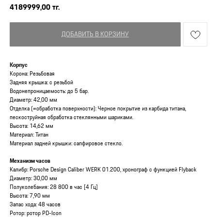
4189999,00
тг.
ДОБАВИТЬ В КОРЗИНУ
Корпус
Корона: Резьбовая
Задняя крышка: с резьбой
Водонепроницаемость: до 5 бар.
Диаметр: 42,00 мм
Отделка (=обработка поверхности): Черное покрытие из карбида титана,
пескоструйная обработка стеклянными шариками.
Высота: 14,62 мм
Материал: Титан
Материал задней крышки: сапфировое стекло.
Механизм часов
Калибр: Porsche Design Caliber WERK 01.200, хронограф с функцией Flyback
Диаметр: 30,00 мм
Полуколебания: 28 800 в час [4 Гц]
Высота: 7,90 мм
Запас хода: 48 часов
Ротор: ротор PD-Icon