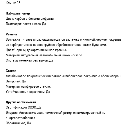
Камни: 25
Набирать номер
Цвет: Карбон с белыми цифрами.
Тахиметрическая шкала: Да
Ремень
Застежка: Титановая раскладывающаяся застежка с кнопкой, черное покрытие
из карбида титана, пескоструйная обработка стеклянными бусинами.
Цвет: Черный, декоративный шов красный.
Материал: натуральная автомобильная кожа Porsche.
Система сменных ремешков: Да
Стекло
антибликовое покрытие: семикратное антибликовое покрытие с обеих сторон
Выпуклый: Да
Материал: сапфировое стекло.
Устойчивость к царапинам: Да
Другие особенности
Сертификация COSC: Да
Энергия: Автоматическая, намоточный ротор, оптимизированный по
энергопотреблению
Обратный ход: Да