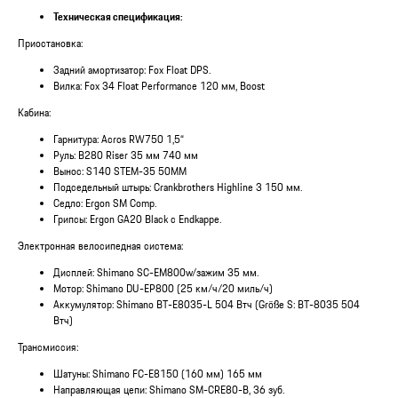
Техническая спецификация:
Приостановка:
Задний амортизатор: Fox Float DPS.
Вилка: Fox 34 Float Performance 120 мм, Boost
Кабина:
Гарнитура: Acros RW750 1,5“
Руль: B280 Riser 35 мм 740 мм
Вынос: S140 STEM-35 50MM
Подседельный штырь: Crankbrothers Highline 3 150 мм.
Седло: Ergon SM Comp.
Грипсы: Ergon GA20 Black с Endkappe.
Электронная велосипедная система:
Дисплей: Shimano SC-EM800w/зажим 35 мм.
Мотор: Shimano DU-EP800 (25 км/ч/20 миль/ч)
Аккумулятор: Shimano BT-E8035-L 504 Втч (Größe S: BT-8035 504
Втч)
Трансмиссия:
Шатуны: Shimano FC-E8150 (160 мм) 165 мм
Направляющая цепи: Shimano SM-CRE80-B, 36 зуб.