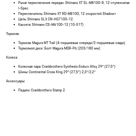
Рычаг переключения передач: Shimano XT SL-M8100-R, 12-ступенчатая
I-Spec.
Переключатель: Shimano XT RD-M8100, 12 скоростей Shadow+
Цепь: Shimano SLX CN-HG7100-12.
Кассета: Shimano CS-M6100-12 (10-51T)
Тормоза:
Тормоза: Magura MT Trail (4-поршневые спереди/2-поршневые сзади).
Тормозной диск: Болт Magura MDR-P6 (203/180 мм)
Колеса:
Колесная пара: Crankbrothers Synthesis Enduro Alloy 29* (27,5*)
Шины: Continental Cross King 29* (27,5*) 2,3*/2,2*
Аксессуары:
Педали: Crankbrothers Stamp 2.