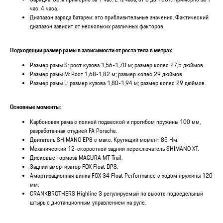
час. 4 часа.
Диапазон заряда батареи: это приблизительные значения. Фактический
диапазон зависит от нескольких различных факторов.
Подходящий размер рамы в зависимости от роста тела в метрах:
Размер рамы S: рост кузова 1,56-1,70 м; размер колес 27,5 дюймов.
Размер рамы М: Рост 1,68-1,82 м; размер колес 29 дюймов.
Размер рамы L: размер кузова 1,80-1,94 м; размер колес 29 дюймов.
Основные моменты:
Карбоновая рама с полной подвеской и прогибом пружины 100 мм,
разработанная студией FA Porsche.
Двигатель SHIMANO EP8 с макс. Крутящий момент 85 Нм.
Механический 12-скоростной задний переключатель SHIMANO XT.
Дисковые тормоза MAGURA MT Trail.
Задний амортизатор FOX Float DPS.
Амортизационная вилка FOX 34 Float Performance с ходом пружины 120
мм.
CRANKBROTHERS Highline 3 регулируемый по высоте подседельный
штырь с дистанционным управлением на руле.