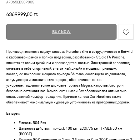
AP065EBS0P00S
6369999,00
тг.
BUY NOW
Производительность на двух колесах: Porsche eBike в сотрудничестве с Rotwild
с карбоновой рамой с полной подвеской, разработанной Studio FA Porsche,
впечатляет своим дизайном и производительностью. Электронный велосипед
сочетает в себе спортивный, элегантный дизайн с мощным приводом:
последнее поколение мощного привода Shimano, состоящего из двигателя,
аккумулятора и механических передач, обеспечивает легкое
ускорение. Гидравлические дисковые тормоза Magura, напротив, быстро и
безопасно остановят вас. Компоненты шасси Fox обеспечивают оптимально
согласованный комфорт вождения. Прочные колеса Crankbrothers также
обеспечивают максимальную курсовую устойчивость на проторенных дорогах.
Батарея:
Емкость 504 Втч.
Дальность действия [прибл.]: 100 км [ECO]/75 км [TRAIL]/50 км
[BOOST].
Зарядка: 80% примерно за 1 час. 2 ½ часа, от 0 до 100% примерно за 1